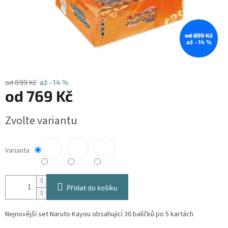
od 899 Kč
až –14 %
od 899 Kč
až –14 %
od
769 Kč
Měrná
Zvolte variantu
cena:
Varianta
Přidat do košíku
Nejnovější set Naruto Kayou obsahující 30 balíčků po 5 kartách