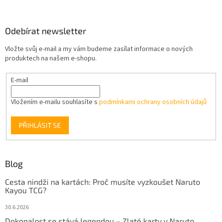
Odebírat newsletter
Vložte svůj e-mail a my vám budeme zasílat informace o nových
produktech na našem e-shopu.
E-mail
Vložením e-mailu souhlasíte s
podmínkami ochrany osobních údajů
PŘIHLÁSIT SE
Blog
Cesta nindži na kartách: Proč musíte vyzkoušet Naruto
Kayou TCG?
30.6.2026
Dokonalost se stává legendou – Zlaté karty v Naruto