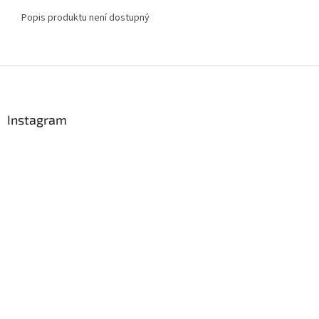
Popis produktu není dostupný
Z
á
p
a
Instagram
t
í