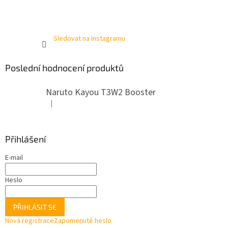
Sledovat na Instagramu
Poslední hodnocení produktů
Naruto Kayou T3W2 Booster
|
Hodnocení produktu je 4 z 5 hvězdiček.
Přihlášení
E-mail
Heslo
PŘIHLÁSIT SE
Nová registrace
Zapomenuté heslo