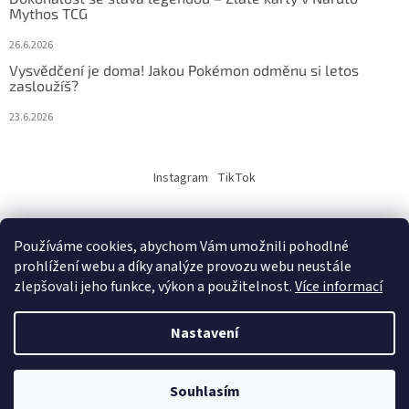
Mythos TCG
26.6.2026
Vysvědčení je doma! Jakou Pokémon odměnu si letos
zasloužíš?
23.6.2026
Instagram
TikTok
Používáme cookies, abychom Vám umožnili pohodlné
prohlížení webu a díky analýze provozu webu neustále
Vytvořil Shoptet
zlepšovali jeho funkce, výkon a použitelnost.
Více informací
Copyright 2026
PokeMarket.cz
. Všechna práva vyhrazena.
Nastavení
"); ttq.page(); }(window, document, 'ttq'); ttq.track('ViewContent',
Souhlasím
{"content_type":"product_group","quantity":1,"content_name":"Naruto