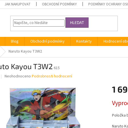
JAK NAKUPOVAT
OBCHODNÍ PODMÍNKY
PODMÍNKY OCHRANY OS
HLEDAT
Blog
Obchodní podmínky
Kontakty
Hodnocení ob
Naruto Kayou T3W2
uto Kayou T3W2
615
Průměrné
Neohodnoceno
Podrobnosti hodnocení
hodnocení
produktu
1 69
je
0,0
Měrná
Vypro
z
cena:
5
hvězdiček.
Položka 
Naruto Ka