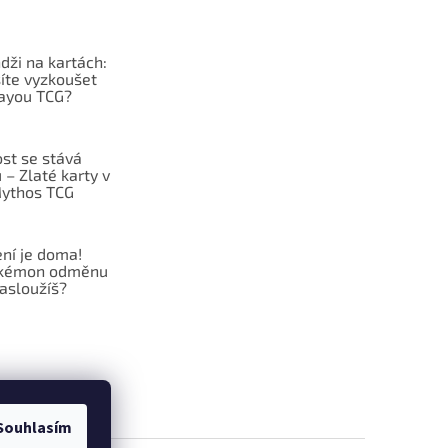
dži na kartách:
íte vyzkoušet
ayou TCG?
st se stává
– Zlaté karty v
ythos TCG
ní je doma!
okémon odměnu
zasloužíš?
Souhlasím