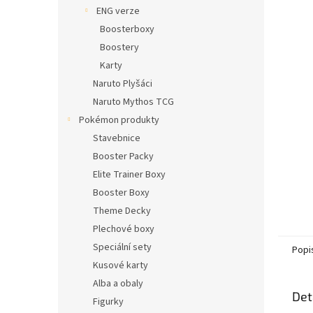
n
ENG verze
e
Boosterboxy
l
Boostery
Karty
Naruto Plyšáci
Naruto Mythos TCG
Pokémon produkty
Stavebnice
Booster Packy
Elite Trainer Boxy
Booster Boxy
Theme Decky
Plechové boxy
Speciální sety
Popi
Kusové karty
Alba a obaly
Det
Figurky