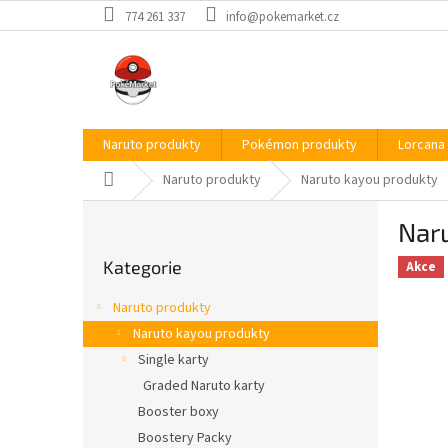
Přejít
774 261 337
info@pokemarket.cz
na
obsah
Naruto produkty
Pokémon produkty
Lorcana
Domů
Naruto produkty
Naruto kayou produkty
P
Nar
o
Přeskočit
s
Kategorie
kategorie
Akce
t
r
Naruto produkty
a
Naruto kayou produkty
n
Single karty
n
í
Graded Naruto karty
p
Booster boxy
a
Boostery Packy