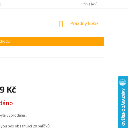
OBNÍCH ÚDAJŮ
Přihlášení
NÁKUPNÍ
Prázdný košík
KOŠÍK
chodu
9 Kč
dáno
byla vyprodána…
you box obsahující 20 balíčků.