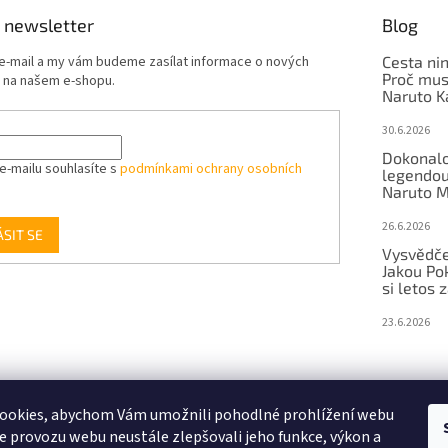
 newsletter
Blog
 e-mail a my vám budeme zasílat informace o nových
Cesta nin
Proč mus
 na našem e-shopu.
Naruto K
30.6.2026
Dokonalo
e-mailu souhlasíte s
podmínkami ochrany osobních
legendou 
Naruto M
26.6.2026
ÁSIT SE
Vysvědče
Jakou P
si letos 
23.6.2026
Instagram
TikTok
ookies, abychom Vám umožnili pohodlné prohlížení webu
ze provozu webu neustále zlepšovali jeho funkce, výkon a