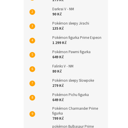
279 Kč
Darkrai V - NM
90 Kč
Pokémon sleepy Jirachi
135 Kč
Pokémon figurka Prime Espeon
1 299 Kč
Pokémon Pawmi figurka
649 Kč
Falinks V - NM
80 Kč
Pokémon sleepy Slowpoke
279 Kč
Pokémon Pichu figurka
649 Kč
Pokémon Charmander Prime
figurka
799 Kč
pokémon Bulbasaur Prime