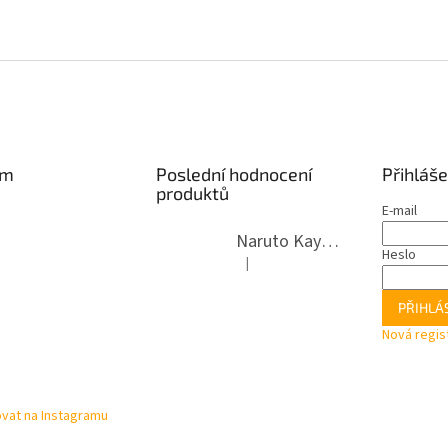
am
Poslední hodnocení
Přihláše
produktů
E-mail
Naruto Kayou T3W2 Booster
Heslo
|
Hodnocení produktu je 4 z 5 hvězdi
PŘIHLÁS
Nová regis
vat na Instagramu