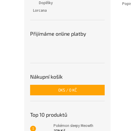
Doplňky
Popi
Lorcana
Přijímáme online platby
Nákupní košík
0
KS /
0 KČ
Top 10 produktů
Pokémon sleepy Meowth