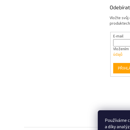
Odebírat
Vložte svůj
produktech
E-mail
Vložením 
údajů
PŘIHL
Používáme c
a díky analý