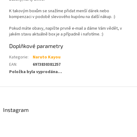
K takovým boxům se snažíme přidat menší dárek nebo
kompenzaci v podobě slevového kupónu na další nákup. :)
Pokud máte obavy, napište prvně e-mail a dáme Vám vědět, v
jakém stavu aktuálně box je a případně i nafotíme. :)
Doplňkové parametry
Kategorie
:
Naruto Kayou
EAN
:
6973830381257
Položka byla vyprodána…
Z
á
p
a
Instagram
t
í