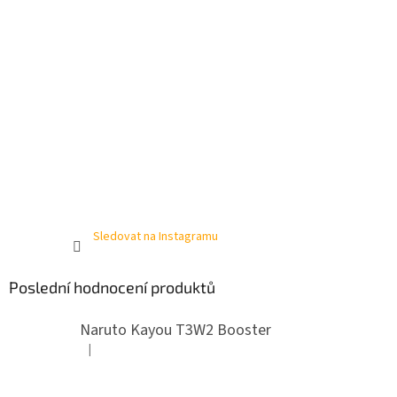
Sledovat na Instagramu
Poslední hodnocení produktů
Naruto Kayou T3W2 Booster
|
Hodnocení produktu je 4 z 5 hvězdiček.