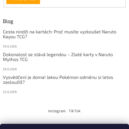
Blog
Cesta nindži na kartách: Proč musíte vyzkoušet Naruto
Kayou TCG?
30.6.2026
Dokonalost se stává legendou – Zlaté karty v Naruto
Mythos TCG
26.6.2026
Vysvědčení je doma! Jakou Pokémon odměnu si letos
zasloužíš?
23.6.2026
Instagram
TikTok