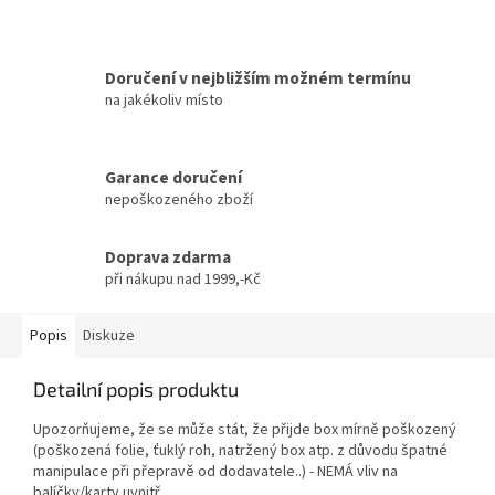
Doručení v nejbližším možném termínu
na jakékoliv místo
Garance doručení
nepoškozeného zboží
Doprava zdarma
při nákupu nad 1999,-Kč
Popis
Diskuze
Detailní popis produktu
Upozorňujeme, že se může stát, že přijde box mírně poškozený
(poškozená folie, ťuklý roh, natržený box atp. z důvodu špatné
manipulace při přepravě od dodavatele..) - NEMÁ vliv na
balíčky/karty uvnitř.