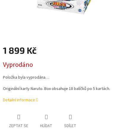
1 899 Kč
Měrná
Vyprodáno
cena:
Položka byla vyprodána…
Originální karty Naruto. Box obsahuje 18 balíčků po 5 kartách.
Detailní informace
ZEPTAT SE
HLÍDAT
SDÍLET