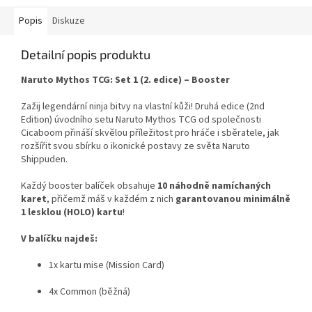
Popis
Diskuze
Detailní popis produktu
Naruto Mythos TCG: Set 1 (2. edice) – Booster
Zažij legendární ninja bitvy na vlastní kůži! Druhá edice (2nd
Edition) úvodního setu Naruto Mythos TCG od společnosti
Cicaboom přináší skvělou příležitost pro hráče i sběratele, jak
rozšířit svou sbírku o ikonické postavy ze světa Naruto
Shippuden.
Každý booster balíček obsahuje
10 náhodně namíchaných
karet
, přičemž máš v každém z nich
garantovanou minimálně
1 lesklou (HOLO) kartu
!
V balíčku najdeš:
1x kartu mise (Mission Card)
4x Common (běžná)