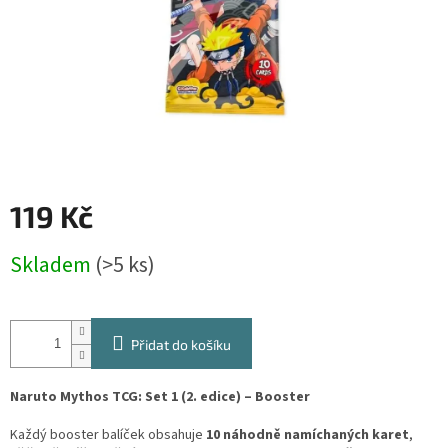
119 Kč
Měrná
Skladem
(>5 ks)
cena:
Přidat do košíku
Naruto Mythos TCG: Set 1 (2. edice) – Booster
Každý booster balíček obsahuje
10 náhodně namíchaných karet
,