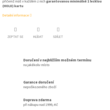
přičemž máš v každém z nich
garantovanou minimálně 1 lesklou
(HOLO) kartu
Detailní informace
ZEPTAT SE
HLÍDAT
SDÍLET
Doručení v nejbližším možném termínu
na jakékoliv místo
Garance doručení
nepoškozeného zboží
Doprava zdarma
při nákupu nad 1999,-Kč