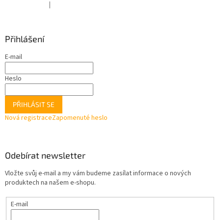
|
Hodnocení produktu je 4 z 5 hvězdiček.
Přihlášení
E-mail
Heslo
PŘIHLÁSIT SE
Nová registrace
Zapomenuté heslo
Odebírat newsletter
Vložte svůj e-mail a my vám budeme zasílat informace o nových
produktech na našem e-shopu.
E-mail