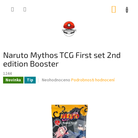
Přejít
NÁKUP
na
obsah
KOŠÍK
Naruto Mythos TCG First set 2nd
edition Booster
1244
Průměrné
Neohodnoceno
Podrobnosti hodnocení
Novinka
Tip
hodnocení
produktu
je
0,0
z
5
hvězdiček.