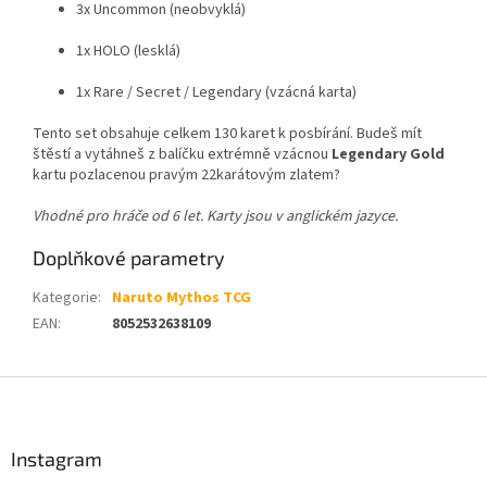
3x Uncommon (neobvyklá)
1x HOLO (lesklá)
1x Rare / Secret / Legendary (vzácná karta)
Tento set obsahuje celkem 130 karet k posbírání. Budeš mít
štěstí a vytáhneš z balíčku extrémně vzácnou
Legendary Gold
kartu pozlacenou pravým 22karátovým zlatem?
Vhodné pro hráče od 6 let. Karty jsou v anglickém jazyce.
Doplňkové parametry
Kategorie
:
Naruto Mythos TCG
EAN
:
8052532638109
Z
á
p
a
Instagram
t