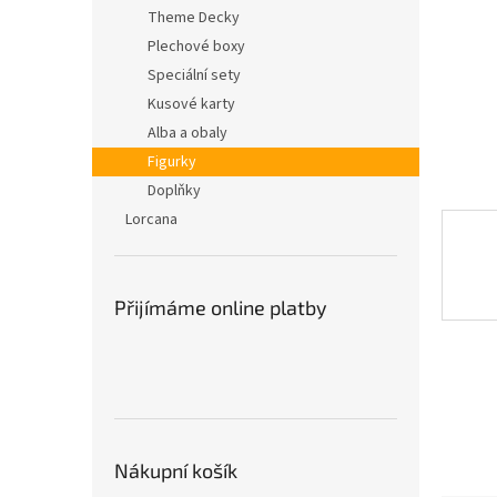
n
Theme Decky
e
Plechové boxy
l
Speciální sety
Kusové karty
Alba a obaly
Figurky
Doplňky
Lorcana
Přijímáme online platby
Nákupní košík