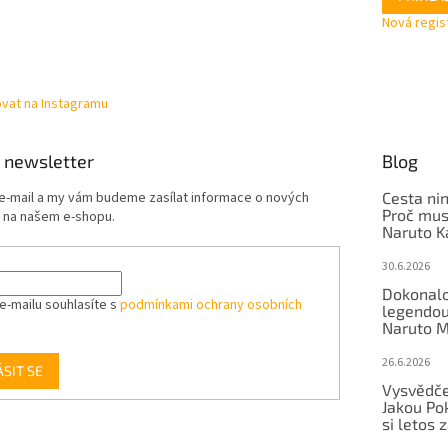
Nová regis
vat na Instagramu
 newsletter
Blog
 e-mail a my vám budeme zasílat informace o nových
Cesta nin
Proč mus
 na našem e-shopu.
Naruto K
30.6.2026
Dokonalo
e-mailu souhlasíte s
podmínkami ochrany osobních
legendou 
Naruto M
26.6.2026
ÁSIT SE
Vysvědče
Jakou P
si letos 