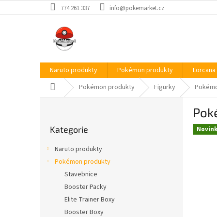
Přejít
774 261 337
info@pokemarket.cz
na
obsah
Naruto produkty
Pokémon produkty
Lorcana
Domů
Pokémon produkty
Figurky
Pokémo
P
Pok
o
Přeskočit
s
Kategorie
kategorie
Novin
t
r
Naruto produkty
a
Pokémon produkty
n
Stavebnice
n
í
Booster Packy
p
Elite Trainer Boxy
a
Booster Boxy