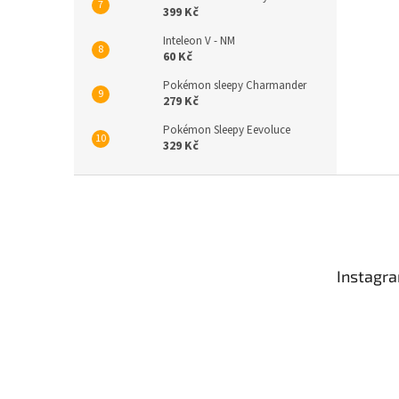
399 Kč
Inteleon V - NM
60 Kč
Pokémon sleepy Charmander
279 Kč
Pokémon Sleepy Eevoluce
329 Kč
Z
á
p
a
t
Instagr
í