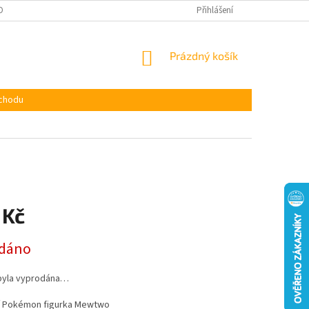
OBNÍCH ÚDAJŮ
Přihlášení
NÁKUPNÍ
Prázdný košík
KOŠÍK
chodu
 Kč
dáno
byla vyprodána…
ní Pokémon figurka Mewtwo