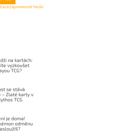
trace
Zapomenuté heslo
dži na kartách:
íte vyzkoušet
ayou TCG?
st se stává
– Zlaté karty v
ythos TCG
ní je doma!
okémon odměnu
zasloužíš?