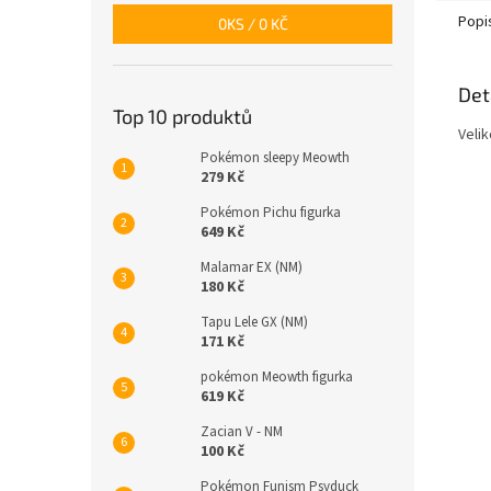
Popi
0
KS /
0 KČ
Det
Top 10 produktů
Velik
Pokémon sleepy Meowth
279 Kč
Pokémon Pichu figurka
649 Kč
Malamar EX (NM)
180 Kč
Tapu Lele GX (NM)
171 Kč
pokémon Meowth figurka
619 Kč
Zacian V - NM
100 Kč
Pokémon Funism Psyduck