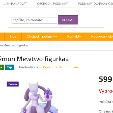
JAK NAKUPOVAT
OBCHODNÍ PODMÍNKY
PODMÍNKY OCHRANY OS
HLEDAT
Blog
Obchodní podmínky
Kontakty
Hodnocení ob
n Mewtwo figurka
émon Mewtwo figurka
818
Průměrné
Neohodnoceno
Podrobnosti hodnocení
ka
Tip
hodnocení
produktu
599
je
0,0
Měrná
Vypro
z
cena:
5
hvězdiček.
Položka 
Originál