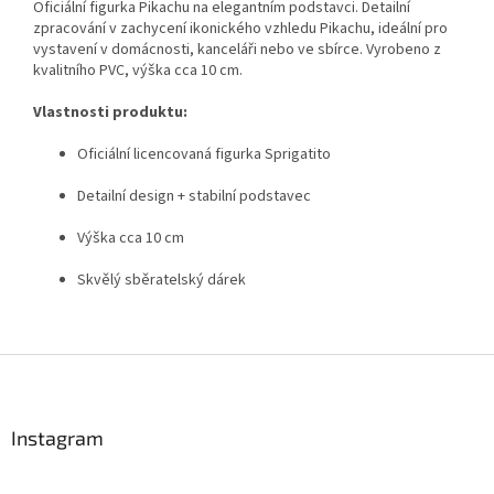
Oficiální figurka Pikachu na elegantním podstavci. Detailní
zpracování v zachycení ikonického vzhledu Pikachu, ideální pro
vystavení v domácnosti, kanceláři nebo ve sbírce. Vyrobeno z
kvalitního PVC, výška cca 10 cm.
Vlastnosti produktu:
Oficiální licencovaná figurka Sprigatito
Detailní design + stabilní podstavec
Výška cca 10 cm
Skvělý sběratelský dárek
Z
á
p
a
Instagram
t
í