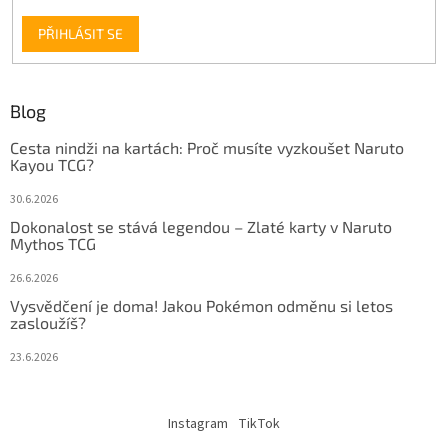
PŘIHLÁSIT SE
Blog
Cesta nindži na kartách: Proč musíte vyzkoušet Naruto
Kayou TCG?
30.6.2026
Dokonalost se stává legendou – Zlaté karty v Naruto
Mythos TCG
26.6.2026
Vysvědčení je doma! Jakou Pokémon odměnu si letos
zasloužíš?
23.6.2026
Instagram
TikTok