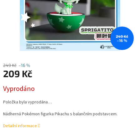
249 Kč
–16 %
249 Kč
–16 %
209 Kč
Měrná
Vyprodáno
cena:
Položka byla vyprodána…
Nádherná Pokémon figurka Pikachu s balančním podstavcem.
Detailní informace