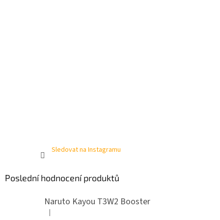
Sledovat na Instagramu
Poslední hodnocení produktů
Naruto Kayou T3W2 Booster
|
Hodnocení produktu je 4 z 5 hvězdiček.