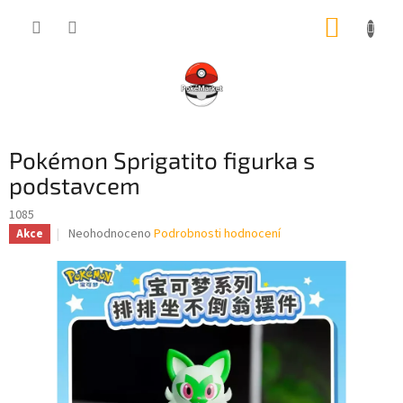
Přejít
NÁKUP
na
obsah
KOŠÍK
Pokémon Sprigatito figurka s
podstavcem
1085
Průměrné
Neohodnoceno
Podrobnosti hodnocení
Akce
hodnocení
produktu
je
0,0
z
5
hvězdiček.