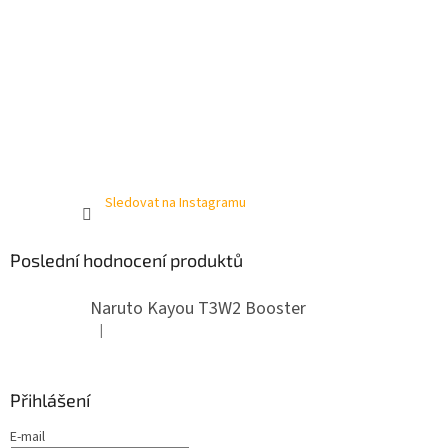
Sledovat na Instagramu
Poslední hodnocení produktů
Naruto Kayou T3W2 Booster
|
Hodnocení produktu je 4 z 5 hvězdiček.
Přihlášení
E-mail