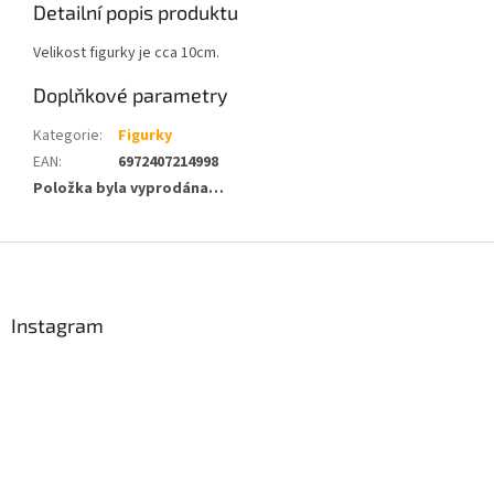
Detailní popis produktu
Velikost figurky je cca 10cm.
Doplňkové parametry
Kategorie
:
Figurky
EAN
:
6972407214998
Položka byla vyprodána…
Z
á
p
a
Instagram
t
í