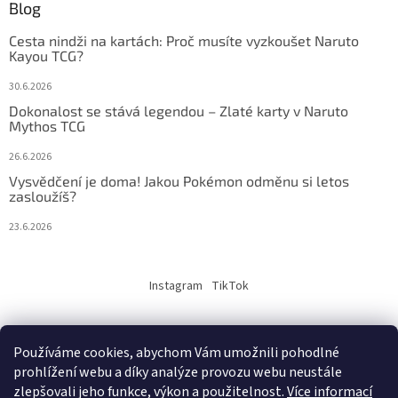
Blog
Cesta nindži na kartách: Proč musíte vyzkoušet Naruto
Kayou TCG?
30.6.2026
Dokonalost se stává legendou – Zlaté karty v Naruto
Mythos TCG
26.6.2026
Vysvědčení je doma! Jakou Pokémon odměnu si letos
zasloužíš?
23.6.2026
Instagram
TikTok
Používáme cookies, abychom Vám umožnili pohodlné
prohlížení webu a díky analýze provozu webu neustále
Vytvořil Shoptet
zlepšovali jeho funkce, výkon a použitelnost.
Více informací